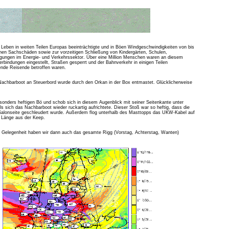
e Leben in weiten Teilen Europas beeinträchtigte und in Böen Windgeschwindigkeiten von bis
ichen Sachschäden sowie zur vorzeitigen Schließung von Kindergärten, Schulen,
tigungen im Energie- und Verkehrssektor. Über eine Million Menschen waren an diesem
rbindungen eingestellt, Straßen gesperrt und der Bahnverkehr in einigen Teilen
ende Reisende betroffen waren.
Nachbarboot an Steuerbord wurde durch den Orkan in der Box entmastet. Glücklicherweise
onders heftigen Bö und schob sich in diesem Augenblick mit seiner Seitenkante unter
s sich das Nachbarboot wieder ruckartig aufrichtete. Dieser Stoß war so heftig, dass die
Salonseite geschleudert wurde. Außerdem flog unterhalb des Masttopps das UKW-Kabel auf
 Länge aus der Keep.
 Gelegenheit haben wir dann auch das gesamte Rigg (Vorstag, Achterstag, Wanten)