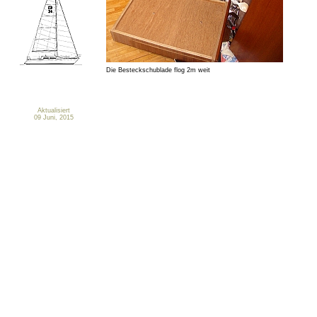
Die Besteckschublade flog 2m weit
Aktualisiert
09 Juni, 2015