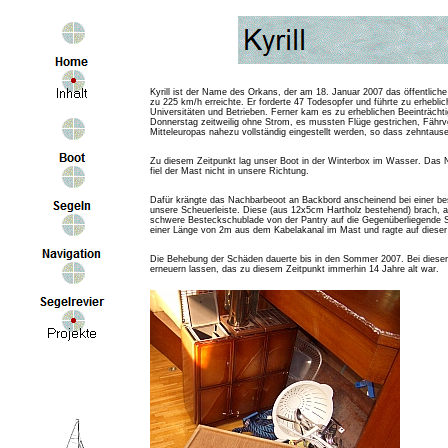
Kyrill ist der Name des Orkans, der am 18. Januar 2007 das öffentlich
zu 225 km/h erreichte. Er forderte 47 Todesopfer und führte zu erhebl
Universitäten und Betrieben. Ferner kam es zu erheblichen Beeinträch
Donnerstag zeitweilig ohne Strom, es mussten Flüge gestrichen, Fährve
Mitteleuropas nahezu vollständig eingestellt werden, so dass zehntaus
Zu diesem Zeitpunkt lag unser Boot in der Winterbox im Wasser. Das 
fiel der Mast nicht in unsere Richtung.
Dafür krängte das Nachbarbeoot an Backbord anscheinend bei einer bes
unsere Scheuerleiste. Diese (aus 12x5cm Hartholz bestehend) brach, al
schwere Besteckschublade von der Pantry auf die Gegenüberliegende 
einer Länge von 2m aus dem Kabelakanal im Mast und ragte auf dieser
Die Behebung der Schäden dauerte bis in den Sommer 2007. Bei dieser
erneuern lassen, das zu diesem Zeitpunkt immerhin 14 Jahre alt war.