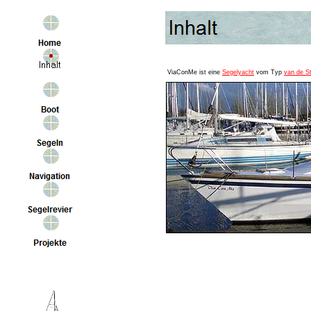
ViaConMe ist eine
Segelyacht
vom Typ
van de S